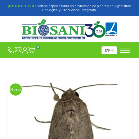
¡DESDE 1994!
Somos especialistas en protección de plantas en Agricultura
Ecológica y Producción Integrada.
0
Nuevo