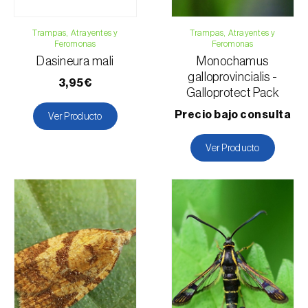
Praderas y pastizales permanentes
Trampas, Atrayentes y
Soja
Trampas, Atrayentes y
Feromonas
Feromonas
Sorgo
Dasineura mali
Monochamus
Tomatera
galloprovincialis -
3,95€
Trébol forrajero
Galloprotect Pack
Precio bajo consulta
Ver Producto
Ver Producto