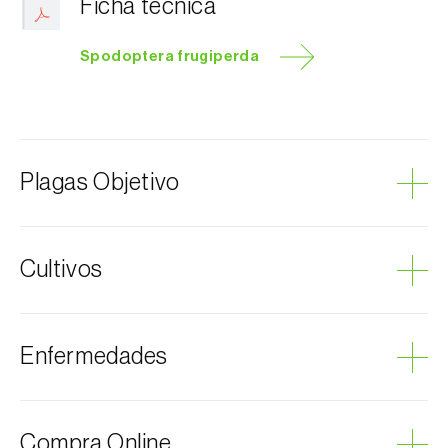
Ficha técnica
Spodoptera frugiperda
Plagas Objetivo
Cogollero del maíz
Cultivos
Algodonero
Enfermedades
Ajo
Cacahuete
Arroz
Podredumbre gris
Compra Online
Plátano