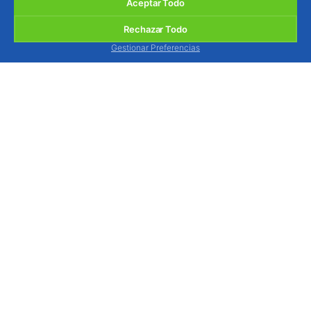
Aceptar Todo
Rechazar Todo
Gestionar Preferencias
BIOSANI - Agricultura Ecológica y Protección
Integrada, Lda.
Quinta de São Brás, Serra do Louro, 2950-354
Palmela, Portugal
ver mapa
Estamos disponibles para atenderle, por
contacto telefónico, de lunes a viernes de 9h a
13h y de 14h a 18h.
Tel.: (+351) 212 333 019
(llamada a red fija nacional)
WhatsApp / Móv.: (+351) 964 880 015
(llamada a red