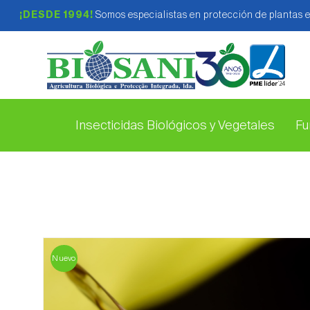
¡DESDE 1994!
Somos especialistas en protección de plantas 
Insecticidas Biológicos y Vegetales
Fu
Nuevo