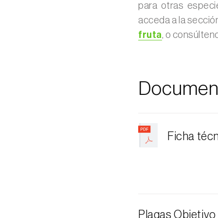
para otras especi
acceda a la secció
fruta
, o consúlten
Documen
Ficha téc
Plagas Objetivo