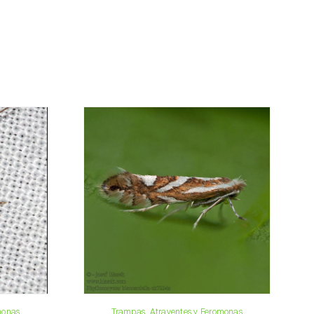
l cliente lo antes posible con la información
 importe total del pedido y los datos para el
a, contáctenos:
33 019
osani.com
contacto
monas
Trampas, Atrayentes y Feromonas