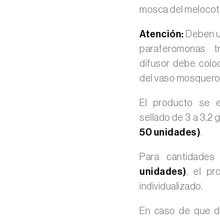
mosca del melocot
Atención:
Deben ut
paraferomonas t
difusor debe colo
del vaso mosquero
El producto se e
sellado de 3 a 3,2
50 unidades)
.
Para cantidade
unidades)
, el pr
individualizado.
En caso de que de