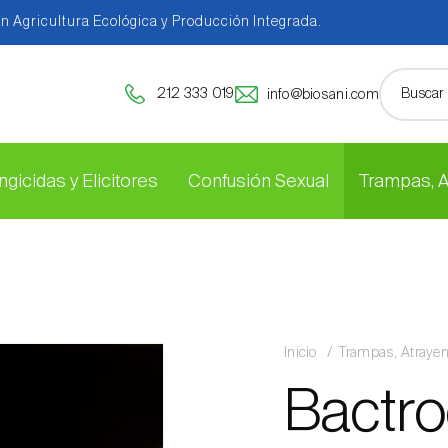
en Agricultura Ecológica y Producción Integrada.
212 333 019
info@biosani.com
ngicidas y Elicitores
Confusión Sexual
Trampas, 
Inicio
Trampas, Atraye
Bactro