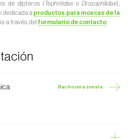
es de dípteros (
Tephritidae
o
Drosophilidae
),
n dedicada a
productos para moscas de la
os a través del
formulario de contacto
.
tación
nica
Bactrocera zonata