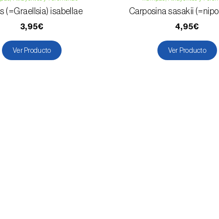
s (=Graellsia) isabellae
Carposina sasakii (=nipo
3,95€
4,95€
Ver Producto
Ver Producto