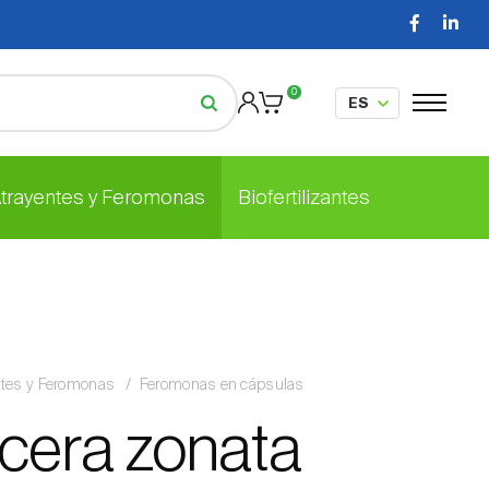
0
Atrayentes y Feromonas
Biofertilizantes
ntes y Feromonas
Feromonas en cápsulas
cera zonata