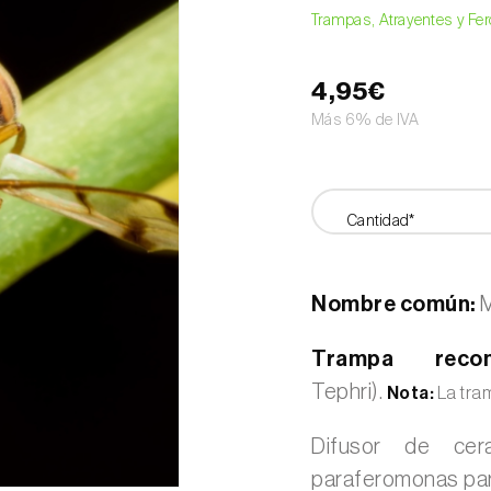
Trampas, Atrayentes y F
4,95€
Más 6% de IVA
Cantidad*
Nombre común:
M
Trampa recom
Tephri).
Nota:
La tram
Difusor de ce
paraferomonas par