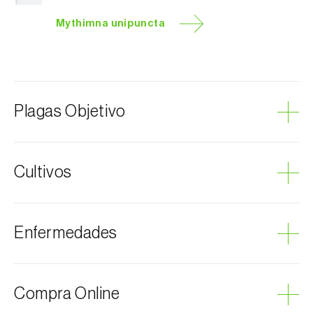
Mythimna unipuncta
Plagas Objetivo
Oruga de los cereales
Cultivos
Ajo
Enfermedades
Puerro
Arroz
Avena
Podredumbre gris
Compra Online
Patata
Caña de azúcar