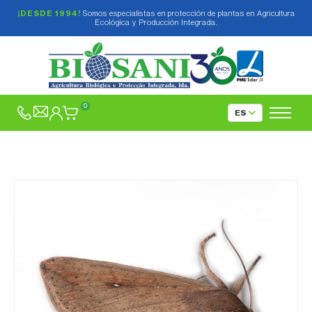
¡DESDE 1994!
Somos especialistas en protección de plantas en Agricultura
Ecológica y Producción Integrada.
0