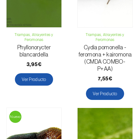
Trampas, Atrayentes y
Trampas, Atrayentes y
Feromonas
Feromonas
Phyllonorycter
Cydia pomonella -
blancardella
feromona + kairomona
(CMDA COMBO-
3,95€
P+AA)
7,55€
Ver Producto
Ver Producto
Nuevo