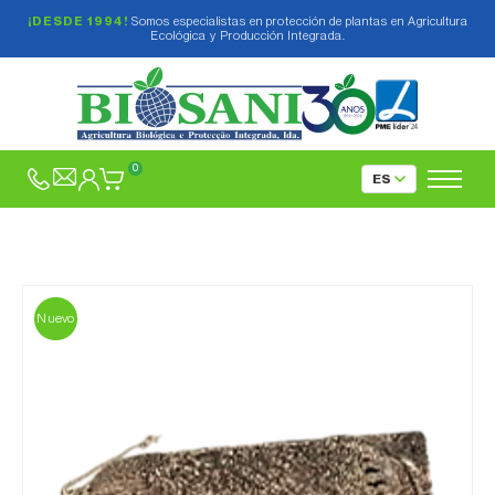
¡DESDE 1994!
Somos especialistas en protección de plantas en Agricultura
Ecológica y Producción Integrada.
0
Nuevo