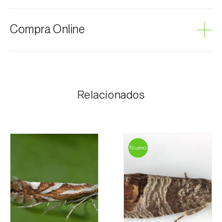
Peral
Podredumbre gris
Compra Online
Los productos Biosani se pueden encargar por
internet, a través del carrito de compras en cada
página.
Relacionados
El coste de los portes es personalizado al cliente,
según necesidad y el valor más económico. Tras
recibir el pedido, Biosani contacta al cliente lo antes
posible con la información correspondiente al importe
total del pedido y los datos para el pago.
Nuevo
Para cualquier duda, contáctenos:
Teléfono:
212 333 019
Email:
info@biosani.com
Formulario de contacto