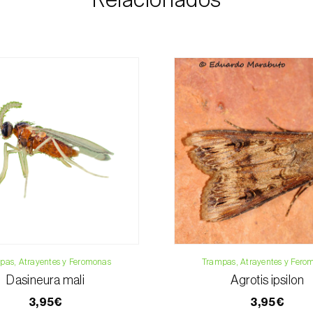
pago.
Nectarina
Peral
Para cualquier dud
Melocotonero
Rosal
Teléfono:
212 3
Vid
Email:
info@bi
Formulario de 
pas, Atrayentes y Feromonas
Trampas, Atrayentes y Fero
Dasineura mali
Agrotis ipsilon
3,95€
3,95€