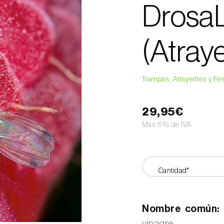
DrosaLu
(Atray
Trampas, Atrayentes y F
29,95€
Más 6% de IVA
Cantidad*
Nombre común: