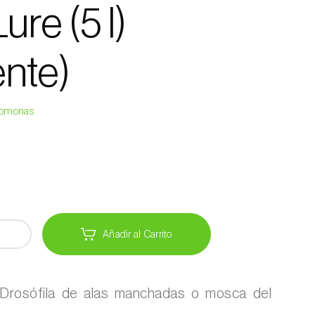
re (5 l)
ente)
eromonas
Añadir al Carrito
Drosófila de alas manchadas o mosca del