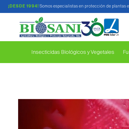
¡DESDE 1994!
Somos especialistas en protección de plantas 
Insecticidas Biológicos y Vegetales
Fu