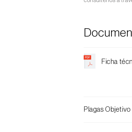
consúltenos a trav
Documen
Ficha téc
Plagas Objetivo
Drosófila de a