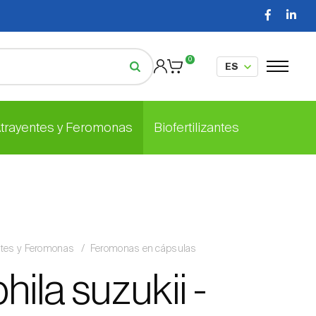
0
Atrayentes y Feromonas
Biofertilizantes
ntes y Feromonas
Feromonas en cápsulas
ila suzukii -