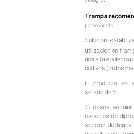
vinagre.
Trampa recomen
por separado.
Solución estabili
utilización en tram
una alta eficienci
cultivos (frutos p
El producto se e
sellado de 5L.
Si desea adquiri
especies de dípte
sección dedicada