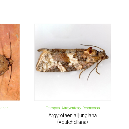
a, contáctenos:
33 019
osani.com
contacto
monas
Trampas, Atrayentes y Feromonas
Argyrotaenia ljungiana
(=pulchellana)