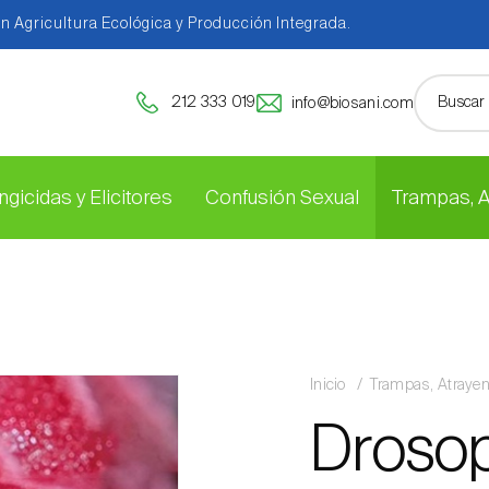
en Agricultura Ecológica y Producción Integrada.
212 333 019
info@biosani.com
ngicidas y Elicitores
Confusión Sexual
Trampas, 
Inicio
Trampas, Atraye
Drosoph