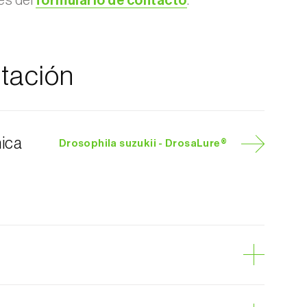
és del
formulario de contacto
.
tación
nica
Drosophila suzukii - DrosaLure®
las manchadas