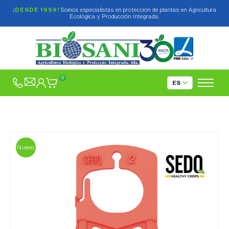
¡DESDE 1994!
Somos especialistas en protección de plantas en Agricultura
Ecológica y Producción Integrada.
0
Nuevo