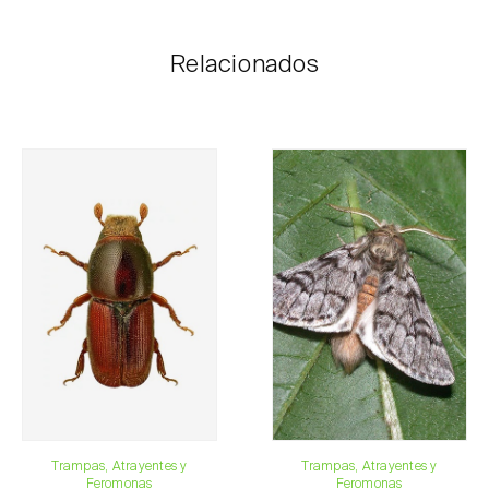
Pomelo
internet, a través del carrito de compras en cada
página.
Vid
Relacionados
El coste de los portes es personalizado al cliente,
según necesidad y el valor más económico. Tras
recibir el pedido, Biosani contacta al cliente lo antes
posible con la información correspondiente al importe
total del pedido y los datos para el pago.
Para cualquier duda, contáctenos:
Teléfono:
212 333 019
Email:
info@biosani.com
Formulario de contacto
Trampas, Atrayentes y
Trampas, Atrayentes y
Feromonas
Feromonas