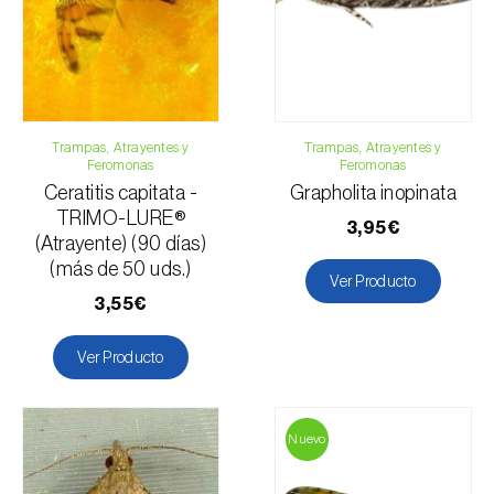
Formulario de contacto
Trampas, Atrayentes y
Trampas, Atrayentes y
Feromonas
Feromonas
Ceratitis capitata -
Grapholita inopinata
TRIMO-LURE®
3,95€
(Atrayente) (90 días)
(más de 50 uds.)
Ver Producto
3,55€
Ver Producto
Nuevo