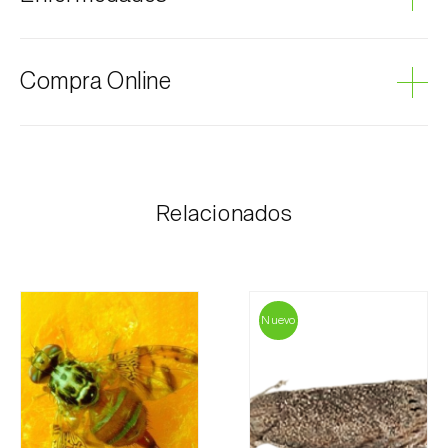
Cebolla
Podredumbre gris
Compra Online
Los productos Biosani se pueden encargar por
internet, a través del carrito de compras en cada
página.
Relacionados
El coste de los portes es personalizado al cliente,
según necesidad y el valor más económico. Tras
recibir el pedido, Biosani contacta al cliente lo antes
posible con la información correspondiente al importe
total del pedido y los datos para el pago.
Nuevo
Para cualquier duda, contáctenos:
Teléfono:
212 333 019
Email:
info@biosani.com