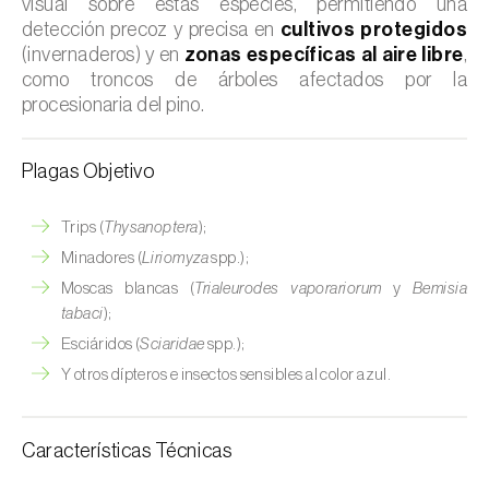
visual sobre estas especies, permitiendo una
detección precoz y precisa en
cultivos protegidos
(invernaderos) y en
zonas específicas al aire libre
,
como troncos de árboles afectados por la
procesionaria del pino.
Plagas Objetivo
Trips (
Thysanoptera
);
Minadores (
Liriomyza
spp.);
Moscas blancas (
Trialeurodes vaporariorum
y
Bemisia
tabaci
);
Esciáridos (
Sciaridae
spp.);
Y otros dípteros e insectos sensibles al color azul.
Características Técnicas