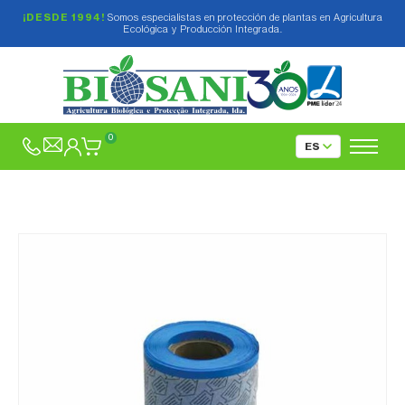
¡DESDE 1994!
Somos especialistas en protección de plantas en Agricultura
Ecológica y Producción Integrada.
0