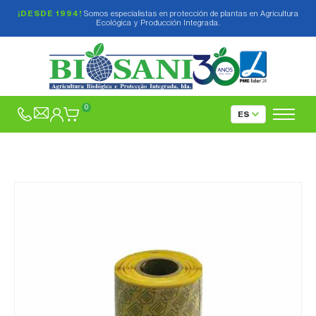
¡DESDE 1994!
Somos especialistas en protección de plantas en Agricultura
Ecológica y Producción Integrada.
0