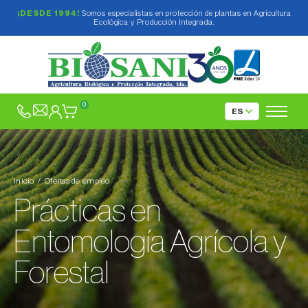
¡DESDE 1994!
Somos especialistas en protección de plantas en Agricultura
Ecológica y Producción Integrada.
0
Inicio
Ofertas de empleo
Prácticas en
Entomología Agrícola y
Forestal