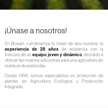
¡Únase a nosotros!
En Biosani, combinamos lo mejor de dos mundos: la
experiencia de 28 años
de existencia con la
frescura de un
equipo joven y dinámico
, decidido a
ofrecer las mejores soluciones para una agricultura sin
residuos de pesticidas.
Desde 1994, somos especialistas en protección de
plantas en Agricultura Ecológica y Producción
Integrada.