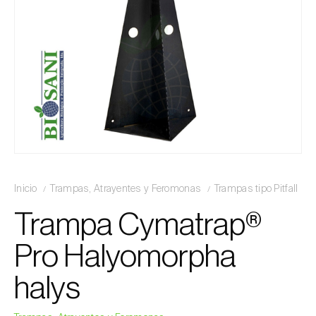
Inicio
Trampas, Atrayentes y Feromonas
Trampas tipo Pitfall
Trampa Cymatrap®
Pro Halyomorpha
halys