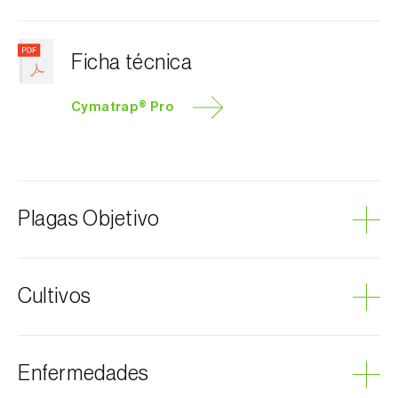
Ficha técnica
Cymatrap® Pro
Plagas Objetivo
Coleópteros de pequeñas dimensiones
Cultivos
Tigre del almendro
Chinche marrón marmolada
Chinche verde
Patata
Enfermedades
Cerezo