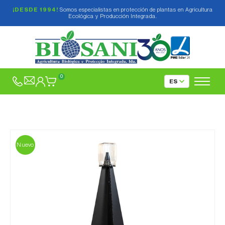
¡DESDE 1994!
Somos especialistas en protección de plantas en Agricultura
Ecológica y Producción Integrada.
0
Nuevo