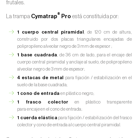
frutales.
®
La trampa
Cymatrap
Pro
está constituida por:
1 cuerpo central piramidal
, de 120 cm de altura,
construido por dos placas triangulares encajadas de
polipropileno alveolar negro de 3 mm de espesor ;
1 base cuadrada
, de 36 cm de lado, para el encaje del
cuerpo central piramidal y anclaje al suelo, de polipropileno
alveolar negro de 3 mm de espesor;
4 estacas de metal
para fijación / estabilización en el
suelo de la base cuadrada;
1 cono de entrada
en plástico negro;
1 frasco colector
en plástico transparente
para encaje en el cono de entrada;
1 cuerda elástica
para fijación / estabilización del frasco
colector y cono de entrada al cuerpo central piramidal.