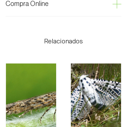
Compra Online
Los productos Biosani se pueden encargar por
internet, a través del carrito de compras en cada
página.
Relacionados
El coste de los portes es personalizado al cliente,
según necesidad y el valor más económico. Tras
recibir el pedido, Biosani contacta al cliente lo antes
posible con la información correspondiente al importe
total del pedido y los datos para el pago.
Para cualquier duda, contáctenos:
Teléfono:
212 333 019
Email:
info@biosani.com
Formulario de contacto