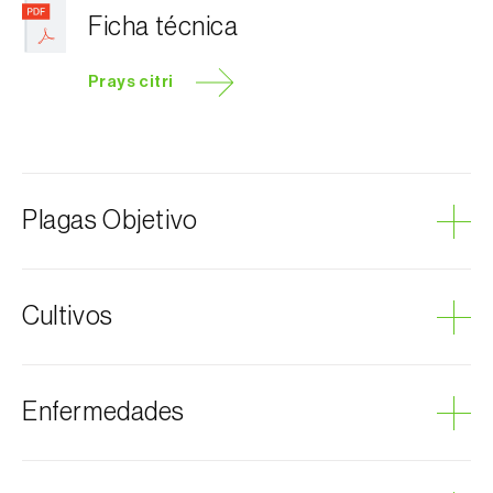
Ficha técnica
Prays citri
Plagas Objetivo
Polilla del limonero
Cultivos
Cítricos
Enfermedades
Limón
Pomelo
Podredumbre gris