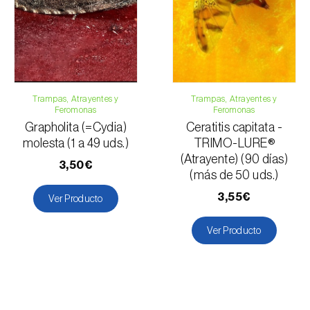
Trampas, Atrayentes y
Trampas, Atrayentes y
Feromonas
Feromonas
Grapholita (=Cydia)
Ceratitis capitata -
molesta (1 a 49 uds.)
TRIMO-LURE®
(Atrayente) (90 días)
3,50€
(más de 50 uds.)
3,55€
Ver Producto
Ver Producto