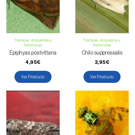
Formulario de contacto
Trampas, Atrayentes y
Trampas, Atrayentes y
Feromonas
Feromonas
Epiphyas postvittana
Chilo suppressalis
4,95€
3,95€
Ver Producto
Ver Producto