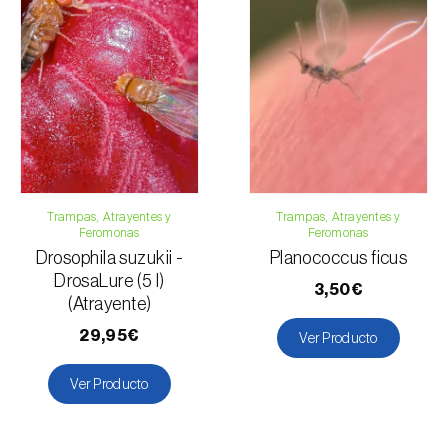
Trampas, Atrayentes y
Trampas, Atrayentes y
Feromonas
Feromonas
Drosophila suzukii -
Planococcus ficus
DrosaLure (5 l)
3,50€
(Atrayente)
29,95€
Ver Producto
Ver Producto