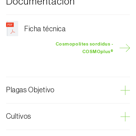
Documentación
Ficha técnica
Cosmopolites sordidus -
COSMOplus®
Plagas Objetivo
Coleópteros de grandes dimensiones
Cultivos
Picudo negro del banano
Plátano