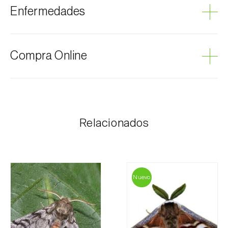
Enfermedades
Podredumbre gris
Compra Online
Los productos Biosani se pueden encargar por
internet, a través del carrito de compras en cada
página.
Relacionados
El coste de los portes es personalizado al cliente,
según necesidad y el valor más económico. Tras
recibir el pedido, Biosani contacta al cliente lo antes
posible con la información correspondiente al importe
total del pedido y los datos para el pago.
Nuevo
Para cualquier duda, contáctenos:
Teléfono:
212 333 019