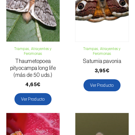
Email:
info@biosani.com
Formulario de contacto
Trampas, Atrayentes y
Trampas, Atrayentes y
Feromonas
Feromonas
Thaumetopoea
Saturnia pavonia
pityocampa long life
3,95€
(más de 50 uds.)
4,65€
Ver Producto
Ver Producto