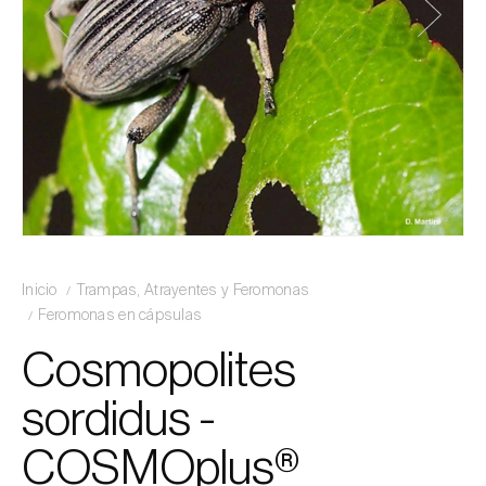
Inicio
Trampas, Atrayentes y Feromonas
Feromonas en cápsulas
Cosmopolites
sordidus -
COSMOplus®