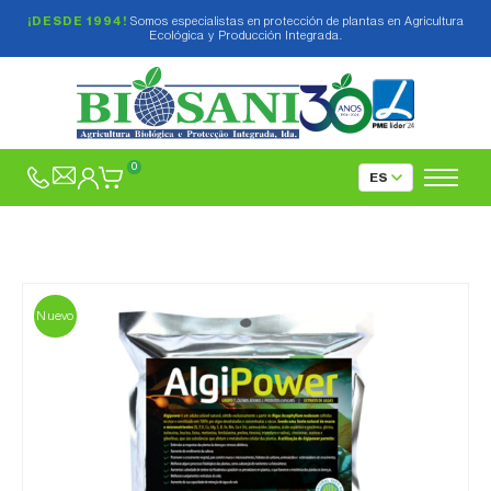
¡DESDE 1994!
Somos especialistas en protección de plantas en Agricultura
Ecológica y Producción Integrada.
0
Nuevo