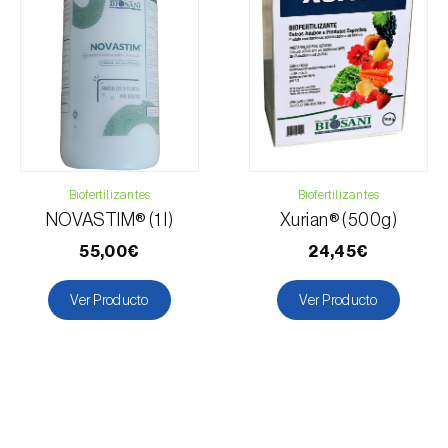
Boj
Cacaotero
Cafeto
Anacardo
Caña de azúcar
Cáñamo / Cannabis
Carambola
Biofertilizantes
Biofertilizantes
Castaño
NOVASTIM® (1 l)
Xurian® (500g)
Cebolla
55,00€
24,45€
Zanahoria
Centeno
Ver Producto
Ver Producto
Cerezo
Cebada
Chirivía
Achicoria
Cítricos