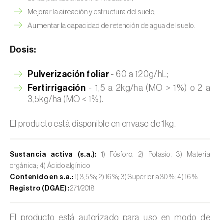
Mejorar la aireación y estructura del suelo;
Aumentar la capacidad de retención de agua del suelo.
Dosis:
Pulverización foliar
- 60 a 120g/hL;
Fertirrigación
- 1,5 a 2kg/ha (MO > 1%) o 2 a
3,5kg/ha (MO < 1%).
El producto está disponible en envase de 1kg.
Sustancia activa (s.a.):
1) Fósforo; 2) Potasio; 3) Materia
orgánica; 4) Ácido algínico
Contenido en s.a.:
1) 3,5 %; 2) 16 %; 3) Superior a 30 %; 4) 16 %
Registro (DGAE):
271/2018
El producto está autorizado para uso en modo de