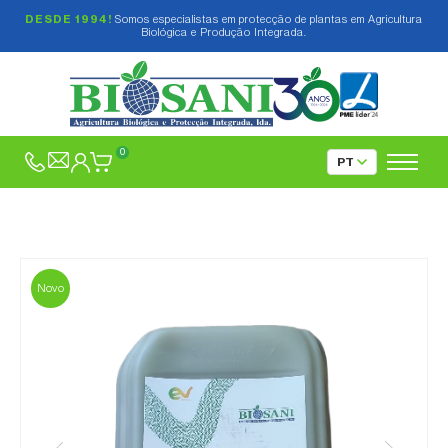
DESDE 1994!
Somos especialistas em protecção de plantas em Agricultura
Biológica e Produção Integrada.
0
Novo