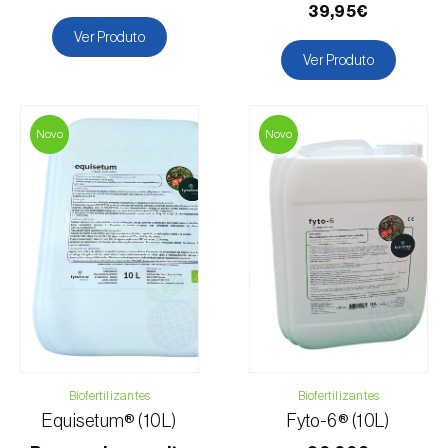
39,95€
Aveleira
Ver Produto
Banana
Ver Produto
Batata
Batata-doce
Begónia
Novo
Novo
Beringela
Beterraba
Buxo
Cacaueiro
Cafeeiro
Cajueiro
Cana-de-açúcar
Cânhamo / Canábis
Carambola
Biofertilizantes
Biofertilizantes
Castanheiro
Equisetum® (10L)
Fyto-6® (10L)
Cebola