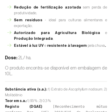
Redução de fertilização azotada
sem perda de
produtividade;
Sem resíduos
- ideal para culturas alimentares e
exportação;
Autorizado para Agricultura Biológica
e
Produção Integrada
;
Estável à luz UV
e
resistente à lavagem
pela chuva
.
Dose:
2L/ ha.
O produto encontra-se disponível em embalagem de
10L.
Substância ativa (s.a.):
1) Extrato de
Ascophyllum nodosum
; 2)
Molibdénio
Teor em s.a.:
1) 93 % ; 2) 0,3 %
[Reconhecimento mútuo
Registo (DGAE)