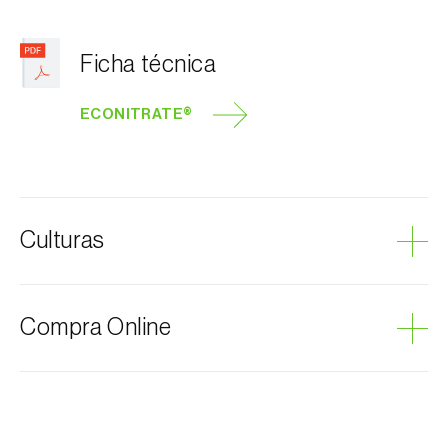
Ficha técnica
ECONITRATE®
Culturas
Abacate
Compra Online
Abóbora
Acelga
Agave
Os produtos Biosani podem ser encomendados via
internet, através do carrinho de compras em cada
Agrião
página.
Aipo