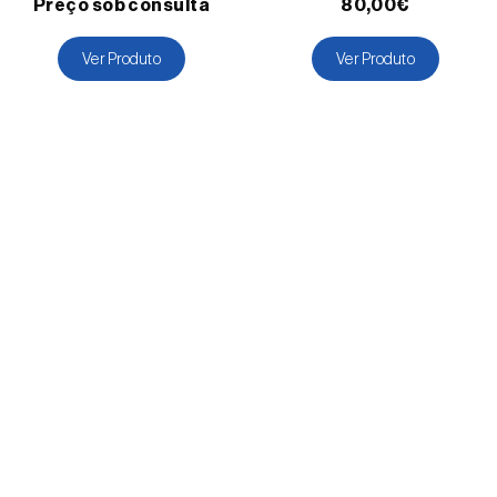
Preço sob consulta
80,00€
Cenoura
Centeio
Ver Produto
Ver Produto
Cerejeira
Cevada
Cherovia / Pastinaca
Chicória
Citrinos
Colza
Coqueiro
Courgette
Couve
Craveiro
Crisântemo
Damasqueiro / Alperce
Diospireiro
Dracena