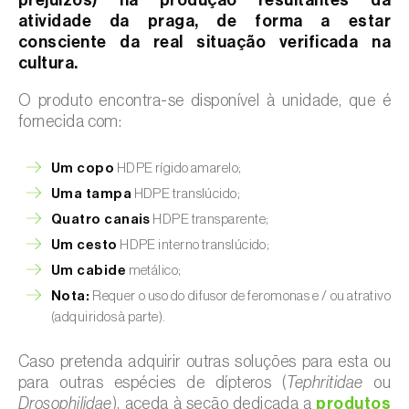
prejuízos) na produção resultantes da
atividade da praga, de forma a estar
consciente da real situação verificada na
cultura.
O produto encontra-se disponível à unidade, que é
fornecida com:
Um copo
HDPE rígido amarelo;
Uma tampa
HDPE translúcido;
Quatro canais
HDPE transparente;
Um cesto
HDPE interno translúcido;
Um cabide
metálico;
Nota:
Requer o uso do difusor de feromonas e / ou atrativo
(adquiridos à parte).
Caso pretenda adquirir outras soluções para esta ou
para outras espécies de dípteros (
Tephritidae
ou
Drosophilidae
), aceda à seção dedicada a
produtos