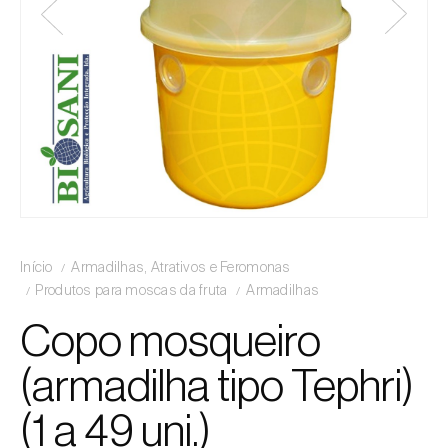
Início
Armadilhas, Atrativos e Feromonas
Produtos para moscas da fruta
Armadilhas
Copo mosqueiro
(armadilha tipo Tephri)
(1 a 49 uni.)