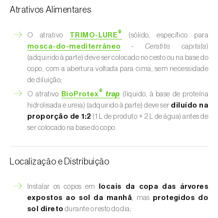
Atrativos Alimentares
®
O atrativo
TRIMO-LURE
(sólido, específico para
mosca-do-mediterrâneo
-
Ceratitis capitata
)
(adquirido à parte) deve ser colocado no cesto ou na base do
copo, com a abertura voltada para cima, sem necessidade
de diluição;
®
O atrativo
BioProtex
trap
(líquido, à base de proteína
hidrolisada e ureia) (adquirido à parte) deve ser
diluído na
proporção de 1:2
(1 L de produto + 2 L de água) antes de
ser colocado na base do copo.
Localização e Distribuição
Instalar os copos em
locais da copa das árvores
expostos ao sol da manhã
, mas
protegidos do
sol direto
durante o resto do dia;