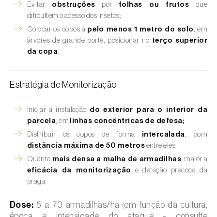
Evitar
obstruções
por
folhas ou frutos
que
dificultem o acesso dos insetos;
Colocar os copos a
pelo menos 1 metro do solo
; em
árvores de grande porte, posicionar no
terço superior
da copa
.
Estratégia de Monitorização
Iniciar a instalação
do exterior para o interior da
parcela
, em
linhas concêntricas de defesa;
Distribuir os copos de forma
intercalada
, com
distância máxima de 50 metros
entre eles;
Quanto
mais densa a malha de armadilhas
, maior a
eficácia da monitorização
e deteção precoce da
praga.
Dose:
5 a 70 armadilhas/ha
em função da cultura,
(
época e intensidade do ataque - consulte