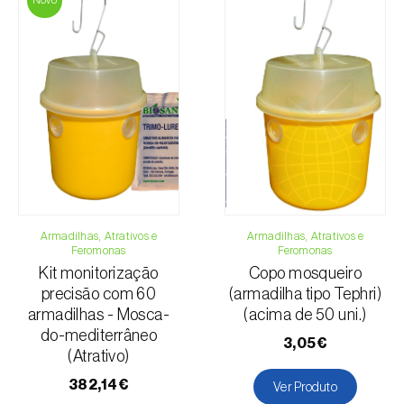
Novo
Macieira
Malagueta, chilli e rocoto
Mangueira
Marmeleiro
Medronheiro
Melão
Meloa
Mirtilo
Morango
Mostajeiro-branco
Armadilhas, Atrativos e
Armadilhas, Atrativos e
Feromonas
Feromonas
Nectarina
Kit monitorização
Copo mosqueiro
Nespereira
precisão com 60
(armadilha tipo Tephri)
Nogueira
armadilhas - Mosca-
(acima de 50 uni.)
Oliveira
do-mediterrâneo
3,05€
Papaia
(Atrativo)
Pereira
382,14€
Ver Produto