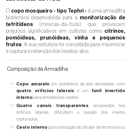
O
copo mosqueiro - tipo Tephri -
é uma armadilha
biotécnica desenvolvida para a
monitorização de
tefritídeos
(moscas-da-fruta) que provocam
prejuízos significativos em culturas como
citrinos,
pomóideas, prunóideas, vinha e pequenos
frutos
. A sua estrutura foi concebida para maximizar
a captura e retenção dos insetos-alvo.
Composição da Armadilha
Copo amarelo
em polietileno de alta densidade, com
quatro orifícios laterais
e um
funil invertido
interno
para entrada dos insetos;
Quatro canais transparentes
, encaixados nos
orifícios laterais, dificultam a evasão dos insetos
capturados;
Cesto interno
para colocação do difusor de feromona ou