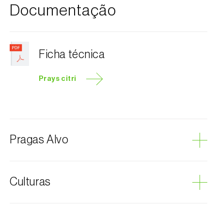
Documentação
Ficha técnica
Prays citri
Pragas Alvo
Traça-do-limoeiro
Culturas
Citrinos