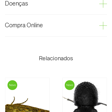
Doenças
Limão
Toranja
Podridão cinzenta
Compra Online
Os produtos Biosani podem ser encomendados via
internet, através do carrinho de compras em cada
página.
Relacionados
O valor dos portes é personalizado ao cliente,
conforme necessidade e valor mais económico. Após
receber a encomenda, a Biosani contacta o cliente o
mais brevemente possível com informação referente
ao valor total da encomenda e dados para
Novo
Novo
pagamento.
Para qualquer dúvida, contacte-nos: