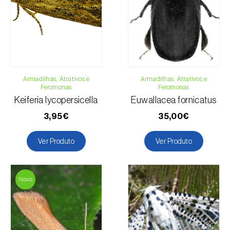
Telefone:
212 333 019
Email:
info@biosani.com
Formulário de contacto
Armadilhas, Atrativos e
Armadilhas, Atrativos e
Feromonas
Feromonas
Keiferia lycopersicella
Euwallacea fornicatus
3,95€
35,00€
Ver Produto
Ver Produto
Novo