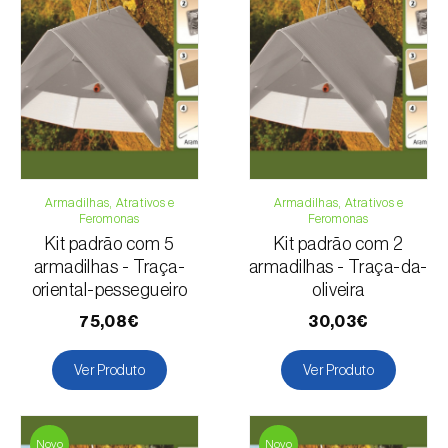
Para qualquer dúvida, contacte-nos:
Telefone:
212 333 019
Email:
info@biosani.com
Formulário de contacto
Armadilhas, Atrativos e
Armadilhas, Atrativos e
Feromonas
Feromonas
Kit padrão com 5
Kit padrão com 2
armadilhas - Traça-
armadilhas - Traça-da-
oriental-pessegueiro
oliveira
75,08€
30,03€
Ver Produto
Ver Produto
Novo
Novo