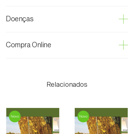
Macieira
Doenças
Marmeleiro
Pereira
Podridão cinzenta
Compra Online
Os produtos Biosani podem ser encomendados via
internet, através do carrinho de compras em cada
página.
Relacionados
O valor dos portes é personalizado ao cliente,
conforme necessidade e valor mais económico. Após
receber a encomenda, a Biosani contacta o cliente o
mais brevemente possível com informação referente
ao valor total da encomenda e dados para
Novo
Novo
pagamento.