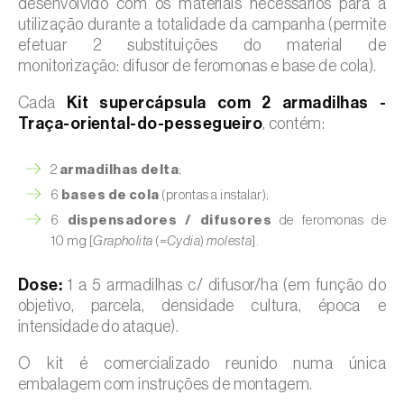
desenvolvido com os materiais necessários para a
utilização durante a totalidade da campanha (permite
efetuar 2 substituições do material de
monitorização: difusor de feromonas e base de cola).
Cada
Kit supercápsula com 2 armadilhas -
Traça-oriental-do-pessegueiro
, contém:
2
armadilhas delta
;
6
bases de cola
(prontas a instalar);
6
dispensadores / difusores
de feromonas de
10 mg [
Grapholita
(=
Cydia
)
molesta
].
Dose:
1 a 5 armadilhas c/ difusor/ha (em função do
objetivo, parcela, densidade cultura, época e
intensidade do ataque).
O kit é comercializado reunido numa única
embalagem com instruções de montagem.