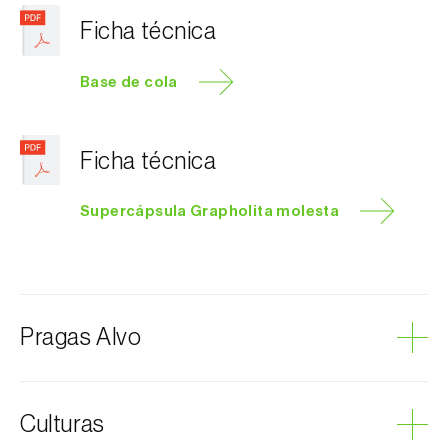
Ficha técnica
Base de cola
Ficha técnica
Supercápsula Grapholita molesta
Pragas Alvo
Traça-oriental-do-pessegueiro
Culturas