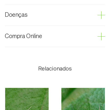
Cana-de-açúcar
Doenças
Milho
Sorgo
Podridão cinzenta
Compra Online
Os produtos Biosani podem ser encomendados via
internet, através do carrinho de compras em cada
página.
Relacionados
O valor dos portes é personalizado ao cliente,
conforme necessidade e valor mais económico. Após
receber a encomenda, a Biosani contacta o cliente o
mais brevemente possível com informação referente
ao valor total da encomenda e dados para
pagamento.