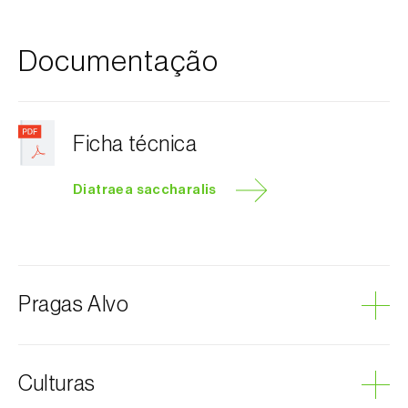
Documentação
Ficha técnica
Diatraea saccharalis
Pragas Alvo
Broca-do-colmo-da-cana-de-açúcar
Culturas