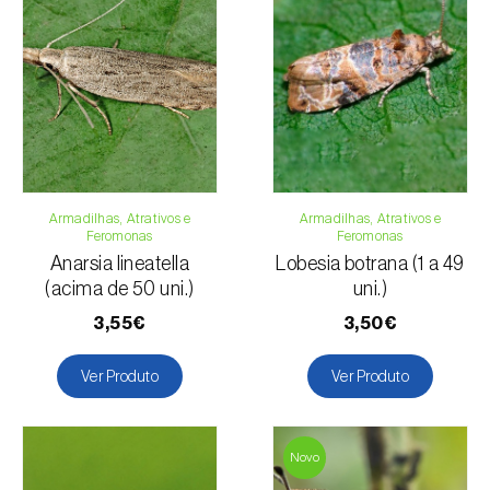
Para qualquer dúvida, contacte-nos:
Telefone:
212 333 019
Email:
info@biosani.com
Formulário de contacto
Armadilhas, Atrativos e
Armadilhas, Atrativos e
Feromonas
Feromonas
Anarsia lineatella
Lobesia botrana (1 a 49
(acima de 50 uni.)
uni.)
3,55€
3,50€
Ver Produto
Ver Produto
Novo