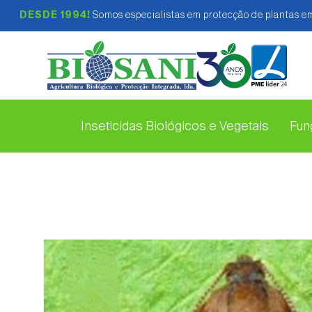
DESDE 1994!
Somos especialistas em protecção de plantas em
Inseticidas Biológicos e Vegetais
Fung