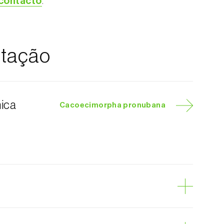
 contacto
.
tação
nica
Cacoecimorpha pronubana
-lagarta-dos-craveiros