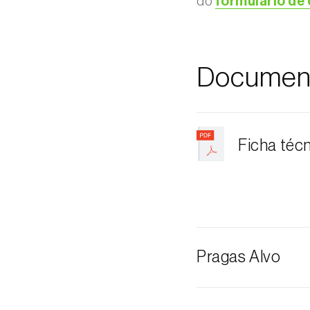
do
formulário de
Documen
Ficha téc
Pragas Alvo
Tortricídeo-da