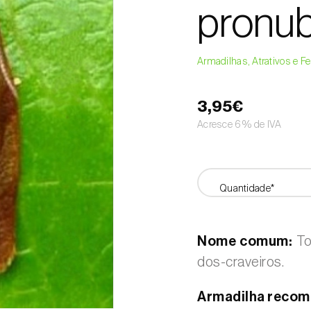
pronu
Armadilhas, Atrativos e 
3,95€
Acresce 6% de IVA
Quantidade*
Nome comum:
To
dos-craveiros.
Armadilha recom