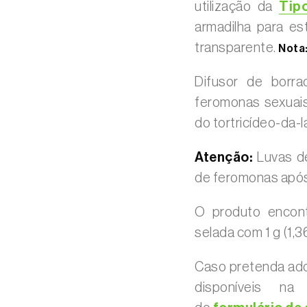
utilização da
Tipo
armadilha para es
transparente.
Nota
Difusor de borr
feromonas sexuais
do tortricídeo-da-
Atenção:
Luvas de
de feromonas após
O produto encont
selada com 1 g (1,
Caso pretenda adq
disponíveis na