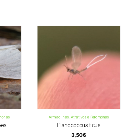
mento.
da, contacte-nos:
33 019
osani.com
contacto
o
ntais
omonas
Armadilhas, Atrativos e Feromonas
oea
Planococcus ficus
ro
3,50€