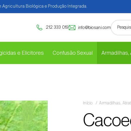
 Agricultura Biológica e Produção Integrada.
212 333 019
info@biosani.com
icidas e Elicitores
Confusão Sexual
Armadilhas,
Início
Armadilhas, Atra
Cacoe