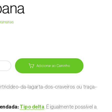
bana
Feromonas
Adicionar ao Carrinho
rtricídeo-da-lagarta-dos-craveiros ou traça-
endada:
Tipo delta
. É igualmente possível a